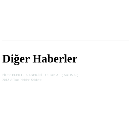
Diğer Haberler
FİDES ELEKTRİK ENERJİSİ TOPTAN ALIŞ SATIŞ A.Ş.
2013 © Tüm Hakları Saklıdır.