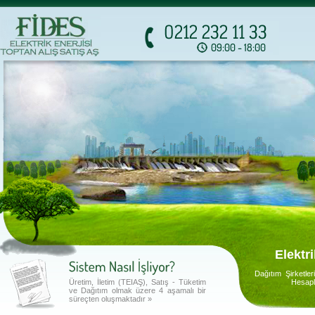
mevcut tesisat, bağ
Üretim, İletim (TEIAŞ), Satış - Tüketim
ve Dağıtım olmak üzere 4 aşamalı bir
süreçten oluşmaktadır »