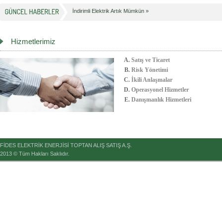
İndirimli Elektrik Artık Mümkün »
Hizmetlerimiz
Satış ve Ticaret
Risk Yönetimi
İkili Anlaşmalar
Operasyonel Hizmetler
Danışmanlık Hizmetleri
FİDES ELEKTRİK ENERJİSİ TOPTAN ALIŞ SATIŞ A.Ş.
2013 © Tüm Hakları Saklıdır.