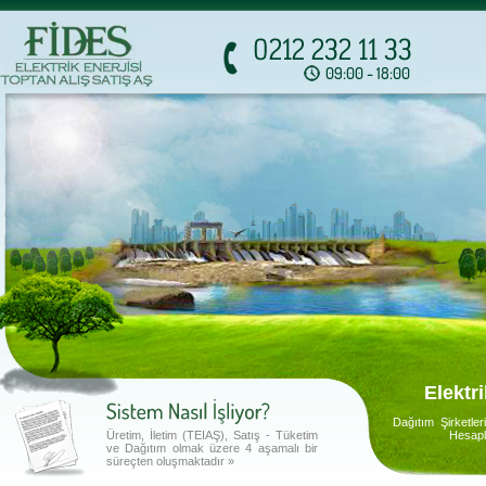
mevcut tesisat, bağ
Üretim, İletim (TEIAŞ), Satış - Tüketim
ve Dağıtım olmak üzere 4 aşamalı bir
süreçten oluşmaktadır »